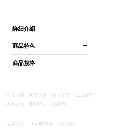
詳細介紹
點選前往觀看詳細介紹
商品特色
遮陽降溫：輕鬆遮陽降溫防曬隔熱
商品規格
防止蚊蟲：細密網目有效隔離蚊蟲
單向透視：有效遮蔽保護車內隱私
Ahoye 透風防蚊車用紗窗 (兩入組)
安裝便利：優質魔鬼沾輕鬆黏貼
車用蚊帳 車窗紗窗
廣泛適用：適用市面上大多數汽車
商品型號：p01_05243309
3C與周邊
家用電器
美妝保養
生活雜貨
主要材質：網紗
商品尺寸：120*55*0.5cm
衣包鞋錶
運動戶外
日用品
商品重量(g)：65
產地名稱：中國大陸
代理商：亞桓有限公司
我們的優勢
品牌介紹
交易條件