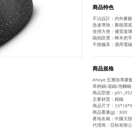
商品特色
不沾設計：內外麥
急速導熱：聚能環
使用方便：優質玻
隔熱防燙：櫸木把
不挑爐具：適用電
商品規格
Ahoye 五層加厚麥
單柄鍋/湯鍋/泡麵碗
商品型號：p01_052
主要材質：精鐵
商品尺寸：33*18*
商品重量(g)：800
產地名稱：中國大
代理商：亞桓有限