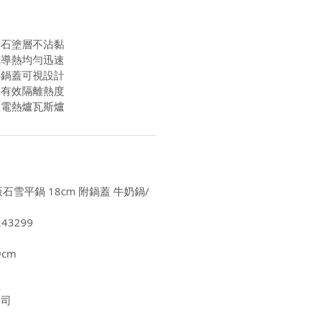
飯石塗層不沾黏
底導熱均勻迅速
璃鍋蓋可視設計
手有效隔離熱度
磁電熱爐瓦斯爐
飯石雪平鍋 18cm 附鍋蓋 牛奶鍋/
43299
9cm
陸
公司