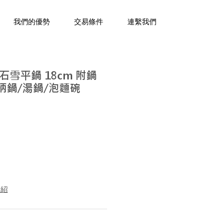
三十年經驗，企業禮贈品專家。
我們的優勢
交易條件
連繫我們
雪平鍋 18cm 附鍋
柄鍋/湯鍋/泡麵碗
介紹