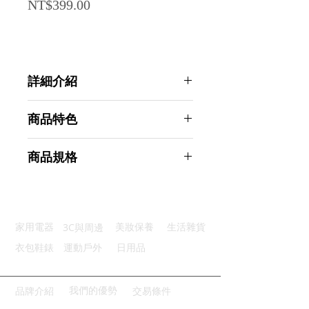
Price
NT$399.00
詳細介紹
點選前往觀看詳細介紹
商品特色
優質材質：絕緣耐高低溫PE製成
商品規格
美觀整齊：有效收納整齊不凌亂
便利剪裁：根據需求用多少剪多少
Ahoye 纏繞式理線管 (16mm*3米-4
重複使用：環保重複使用節省成本
條) 理線器 電線收納 線材整理 電線
輕鬆開口：可在需要位置取出電線
保護套
3C與周邊
家用電器
美妝保養
生活雜貨
商品型號：p01_05243294
主要材質：塑料
衣包鞋錶
運動戶外
日用品
商品尺寸：300*1*1cm
商品重量(g)：70
產地名稱：中國大陸
我們的優勢
品牌介紹
交易條件
代理商：亞桓有限公司