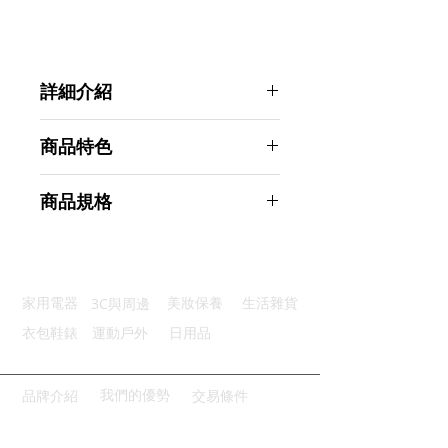
詳細介紹
點選前往觀看詳細介紹
商品特色
輕鬆去污：魚鱗格紋設計有效去污
商品規格
吸水力強：優質的吸水性和吸油性
表面拋光：輕鬆表面拋光越擦越亮
Ahoye 加大加厚魚鱗抹布 10
不掉毛屑：優質超聲波封邊技術
條-30x40cm 混色裝
耐用性好：可反覆使用環保又方便
商品型號：p01_05243275
3C與周邊
家用電器
美妝保養
生活雜貨
主要材質：超細纖維
商品尺寸：40*30*0.1cm
衣包鞋錶
運動戶外
日用品
商品重量(g)：28
產地名稱：中國大陸
代理商：亞桓有限公司
我們的優勢
品牌介紹
交易條件