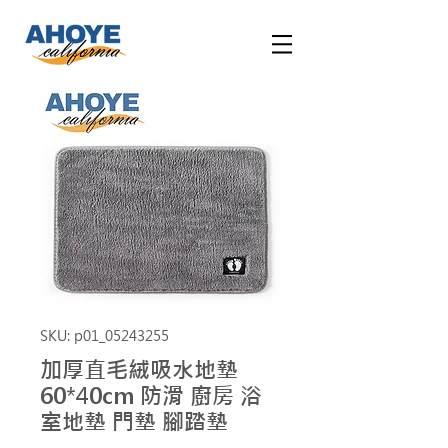
SKU: p01_05243255
加厚直毛絨吸水地墊
60*40cm 防滑 廚房 浴
室地墊 門墊 腳踏墊