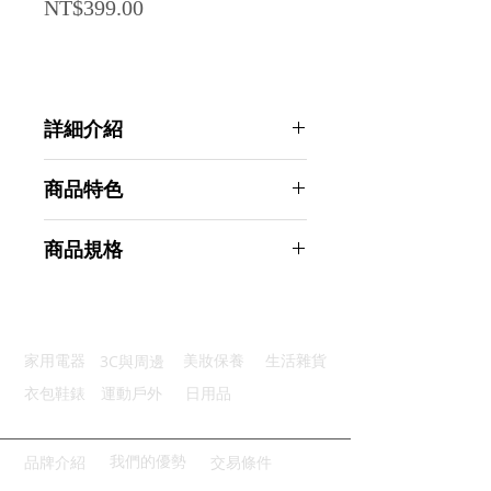
Price
NT$399.00
詳細介紹
點選前往觀看詳細介紹
商品特色
吸水力強：舒適絨面材質強力吸水
商品規格
蓬松舒適：加密加厚軟毛柔軟舒適
防滑底部：乳膠點狀防滑不傷地板
Ahoye 加厚直毛絨吸水地墊
不掉毛絮：升級工藝耐磨不掉毛絮
60*40cm 防滑 廚房 浴室地墊 門墊
清潔便利：可手洗可機洗輕鬆省力
腳踏墊
3C與周邊
家用電器
美妝保養
生活雜貨
商品型號：p01_05243255
主要材質：滌綸
衣包鞋錶
運動戶外
日用品
商品尺寸：60*40*1cm
商品重量(g)：300
產地名稱：中國大陸
我們的優勢
品牌介紹
交易條件
代理商：亞桓有限公司