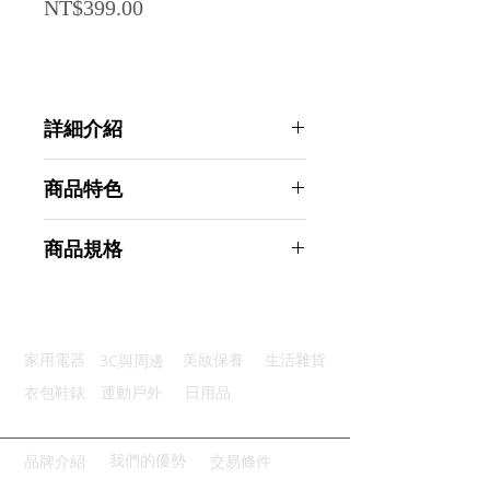
Price
NT$399.00
詳細介紹
點選前往觀看詳細介紹
商品特色
精選材質：採用優質PE材質製成
商品規格
堅固耐用：加厚材料使用承重性好
輕鬆防水：防水設計輕鬆保護鞋子
Ahoye 特厚款一次性防水鞋套 (100
自由伸縮：彈性適度優良穿著舒適
只-男女鞋通用) 雨鞋套
乾淨衛生：一次性使用乾淨又衛生
商品型號：p01_05243247
3C與周邊
家用電器
美妝保養
生活雜貨
主要材質：PE
商品尺寸：24*18*6cm
衣包鞋錶
運動戶外
日用品
商品重量(g)：230
產地名稱：中國大陸
代理商：亞桓有限公司
我們的優勢
品牌介紹
交易條件