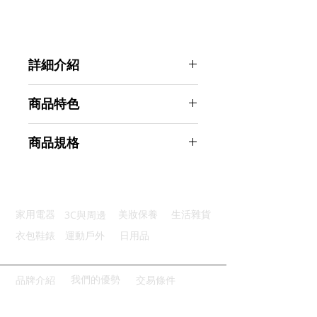
詳細介紹
點選前往觀看詳細介紹
商品特色
安全健康：食品級矽膠無毒又無味
商品規格
螺紋密封：優質矽膠瓶塞螺紋底部
有效保鮮：氣密密封保持新鮮度
Ahoye 矽膠紅酒塞 (四入組) 酒瓶塞
經濟環保：可輕鬆清洗能重複使用
商品型號：p01_05243209
廣泛適用：適用市面上紅白酒瓶子
主要材質：矽膠、不鏽鋼
3C與周邊
家用電器
美妝保養
生活雜貨
商品尺寸：6*2*2cm
商品重量(g)：10
衣包鞋錶
運動戶外
日用品
產地名稱：中國大陸
代理商：亞桓有限公司
我們的優勢
品牌介紹
交易條件