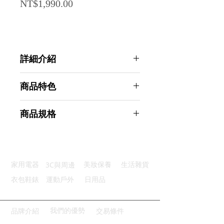
Price
NT$1,990.00
詳細介紹
點選前往觀看詳細介紹
商品特色
優質材質：合金材質管體磨砂表面
商品規格
專業防震：搭配優質專業防震支架
完美音質：心型收音有效轉化音頻
Ahoye 專業桌上型指向麥克風
即插即用：USB插頭完美兼容
(192KHz/24Bit) 直播麥克風 USB麥
輕鬆調整：優質可調節懸臂支架
克風
3C與周邊
家用電器
美妝保養
生活雜貨
商品型號：p01_05243195
主要材質：金屬、ABS
衣包鞋錶
運動戶外
日用品
商品尺寸：42.5*21*8.5cm
商品重量(g)：1500
產地名稱：中國大陸
我們的優勢
品牌介紹
交易條件
代理商：亞桓有限公司