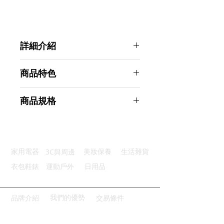
詳細介紹
點選前往觀看詳細介紹
商品特色
遠近雙用：遠近雙光設計一燈多用
商品規格
彈性舒適：彈性燈帶可以隨意調節
持久續航：附鋰電池可充電式設計
Ahoye 雙光源LED頭燈 USB充電 2
防潑水款：IPX4級別，防潑水設計
入組 露營燈 釣魚燈
多位調整：90°無級角度調節
商品型號：p01_05243190
3C與周邊
家用電器
美妝保養
生活雜貨
主要材質：ABS
商品尺寸：9*6.5*5.5cm
衣包鞋錶
運動戶外
日用品
商品重量(g)：110
產地名稱：中國大陸
代理商：亞桓有限公司
我們的優勢
品牌介紹
交易條件