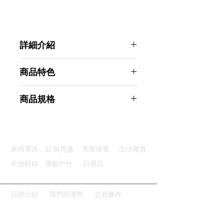
詳細介紹
點選前往觀看詳細介紹
商品特色
優質材質：鋁合金框架不鏽鋼螺釘
商品規格
輕鬆安裝：六角鎖匙安裝方便簡單
安全保護：自由控制安全開窗寬度
Ahoye 鋁門窗戶鎖 4入組 防盜鎖 紗
窗鎖 安全鎖
商品型號：p01_05243163
3C與周邊
家用電器
美妝保養
生活雜貨
主要材質：鋁合金
商品尺寸：5.5*3*2.5cm
衣包鞋錶
運動戶外
日用品
商品重量(g)：50
產地名稱：中國大陸
代理商：亞桓有限公司
我們的優勢
品牌介紹
交易條件