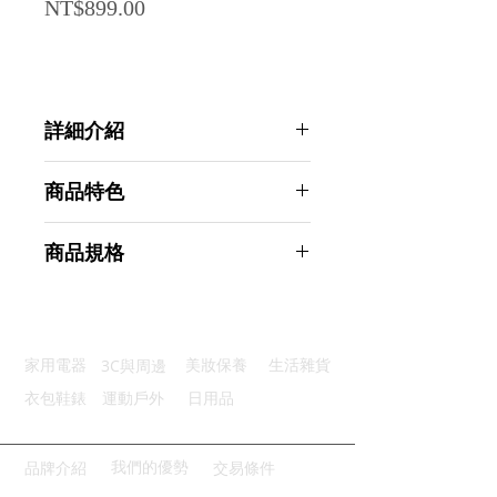
Price
NT$899.00
詳細介紹
點選前往觀看詳細介紹
商品特色
天然乳膠：彈性佳無毒無臭無刺激
商品規格
男女適用：可適用於各種階段訓練
肥胖剋星：改善自身體態的好幫手
Ahoye 1200mm健身彈力繩 11件套
鍛鍊身體：改變單一動作鍛鍊方式
10-50lbs 拉力帶 阻力帶 重訓
輕巧便攜：隨附收納袋輕巧好攜帶
商品型號：p01_05243157
3C與周邊
家用電器
美妝保養
生活雜貨
主要材質：TPE
商品尺寸：19*16*12cm
衣包鞋錶
運動戶外
日用品
商品重量(g)：800
產地名稱：中國大陸
代理商：亞桓有限公司
我們的優勢
品牌介紹
交易條件