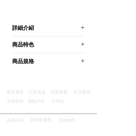
詳細介紹
點選前往觀看詳細介紹
商品特色
優質材質：優質加厚玻璃安全健康
商品規格
經典造型：通透乾淨簡約整潔優雅
圓潤光滑：碗口光滑熟練切割工藝
Ahoye 加厚玻璃泡麵碗 20cm 沙拉
輕鬆收納：可疊加存放方便好收納
碗 湯碗
美觀大方：簡單體面適用任何場合
商品型號：p01_05243156
3C與周邊
家用電器
美妝保養
生活雜貨
主要材質：玻璃
商品尺寸：20*20*9cm
衣包鞋錶
運動戶外
日用品
商品重量(g)：700
產地名稱：中國大陸
代理商：亞桓有限公司
我們的優勢
品牌介紹
交易條件