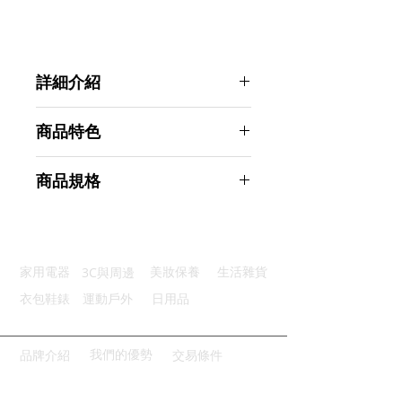
詳細介紹
點選前往觀看詳細介紹
商品特色
堅固耐用：優質牛津布面料製成
商品規格
結實網袋：內層網袋不刮傷耐摩擦
滑順拉鍊：金屬拉鍊耐用不易損壞
Ahoye 韓版旅行收納鞋袋 2入組 行
方便拉取：側邊把手設計方便提拿
李箱收納
小巧便攜：體積小好攜帶隨時使用
商品型號：p01_05243142
3C與周邊
家用電器
美妝保養
生活雜貨
主要材質：滌綸
商品尺寸：15*8*3cm
衣包鞋錶
運動戶外
日用品
商品重量(g)：60
產地名稱：中國大陸
代理商：亞桓有限公司
我們的優勢
品牌介紹
交易條件