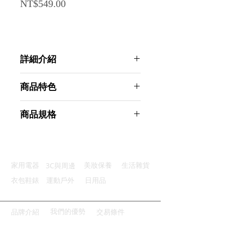
Price
NT$549.00
詳細介紹
點選前往觀看詳細介紹
商品特色
優質材質：嚴選面料耐磨不易劃傷
商品規格
有效防震：優質珍珠棉防震內層
輕鬆收納：配件收納層放置隨身物
Ahoye 14吋輕薄手提式筆電包
輕巧設計：輕薄設計方便提拿攜帶
MacBook Pro/Air 電腦包
防水耐用：防撥水面料有效防水
商品型號：p01_05243139
3C與周邊
家用電器
美妝保養
生活雜貨
主要材質：滌綸
商品尺寸：37*28*3cm
衣包鞋錶
運動戶外
日用品
商品重量(g)：250
產地名稱：中國大陸
代理商：亞桓有限公司
我們的優勢
品牌介紹
交易條件