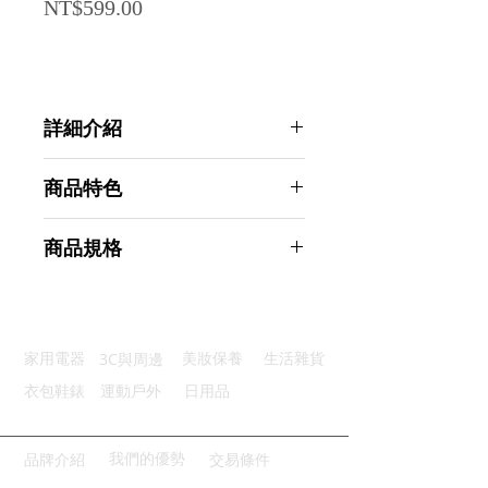
Price
NT$599.00
詳細介紹
點選前往觀看詳細介紹
商品特色
優質材質：彈性佳無毒無臭無刺激
商品規格
男女適用：可適用於各種階段訓練
加寬防滑：加寬設計防滑不捲起
Ahoye 健身美臀拉力帶 三條裝 彈力
鍛鍊身體：改變單一動作鍛鍊方式
帶 彈力繩 阻力帶 拉力繩
廣泛適用：廣泛適用於各種地方
商品型號：p01_05243122
3C與周邊
家用電器
美妝保養
生活雜貨
主要材質：滌棉+乳膠絲
商品尺寸：25.5*13*3cm
衣包鞋錶
運動戶外
日用品
商品重量(g)：390
產地名稱：中國大陸
代理商：亞桓有限公司
我們的優勢
品牌介紹
交易條件