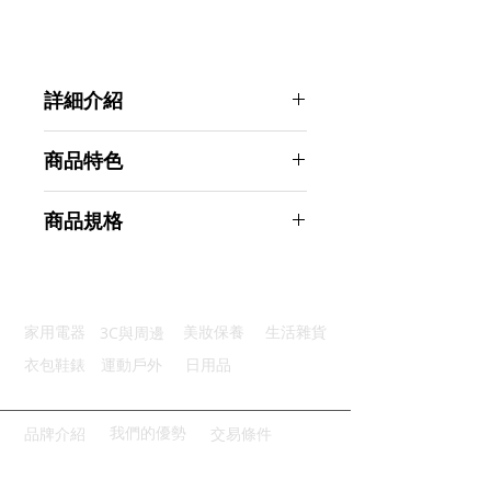
詳細介紹
點選前往觀看詳細介紹
商品特色
天然乳膠：彈性佳無毒無臭無刺激
商品規格
男女適用：可適用於各種階段訓練
肥胖剋星：改善自身體態的好幫手
Ahoye 健身拉力繩 11件入 彈力帶
鍛鍊身體：改變單一動作鍛鍊方式
彈力繩 阻力帶 拉力繩
輕巧便攜：隨附防水帶輕巧好攜帶
商品型號：p01_05243110
3C與周邊
家用電器
美妝保養
生活雜貨
主要材質：TPE
商品尺寸：30*18*8cm
衣包鞋錶
運動戶外
日用品
商品重量(g)：470
產地名稱：中國大陸
代理商：亞桓有限公司
我們的優勢
品牌介紹
交易條件