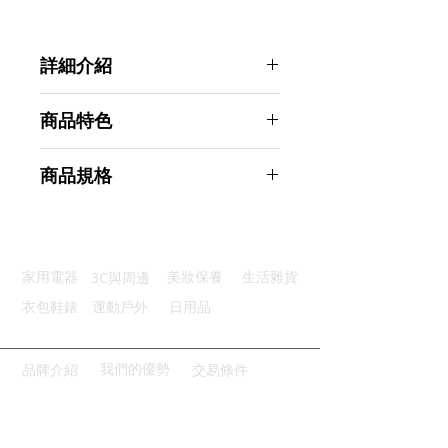
詳細介紹
點選前往觀看詳細介紹
商品特色
一目了然：指針式顯示判斷快又好
商品規格
廣泛測量：可測量多種型號的電池
無須電源：無須任何電源即可使用
Ahoye 指針式電池測電器
商品型號：p01_05243106
主要材質：ABS
3C與周邊
家用電器
美妝保養
生活雜貨
商品尺寸：11.5*6.5*2.5cm
商品重量(g)：50
衣包鞋錶
運動戶外
日用品
產地名稱：中國大陸
代理商：亞桓有限公司
我們的優勢
品牌介紹
交易條件
請點擊或掃描QRCODE