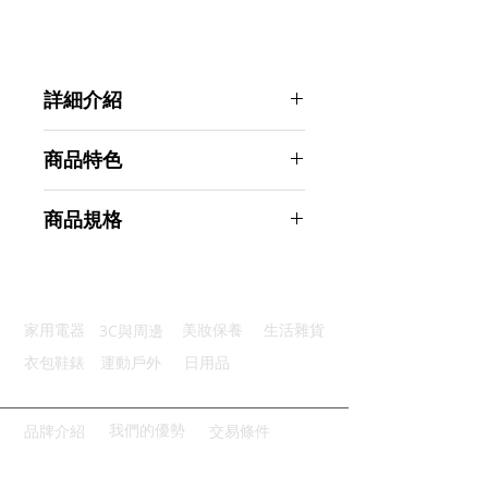
詳細介紹
點選前往觀看詳細介紹
商品特色
鋼製錘頭：尖銳雙錘頭牢固又堅硬
商品規格
隱藏刀片：鋒利內嵌式隱藏刀片
防滑手柄：優質防滑手柄使用便利
Ahoye 強力破窗器 2支入 安全帶切
割器
商品型號：p01_05243091
3C與周邊
家用電器
美妝保養
生活雜貨
主要材質：ABS 碳鋼
商品尺寸：19*7.5*3cm
衣包鞋錶
運動戶外
日用品
商品重量(g)：150
產地名稱：中國大陸
代理商：亞桓有限公司
我們的優勢
品牌介紹
交易條件