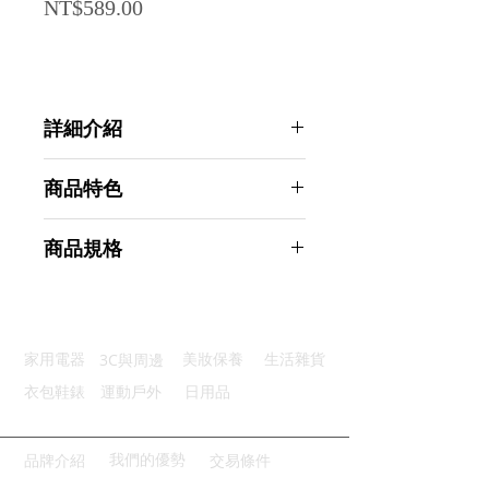
Price
NT$589.00
詳細介紹
點選前往觀看詳細介紹
商品特色
精準光譜：給植物精準光照光譜
商品規格
多種功能：亮度/模式/定時/開關
優質五金：高品質加厚鋁材散熱快
Ahoye 10W單管可調光調色植物生
USB供電：USB便捷供電好方便
長燈 USB供電 植物燈
堅固夾子：咬合力強堅固不易脫落
商品型號：p01_05243089
3C與周邊
家用電器
美妝保養
生活雜貨
主要材質：ABS
商品尺寸：36.5*14.5*8cm
衣包鞋錶
運動戶外
日用品
商品重量(g)：390
產地名稱：中國大陸
代理商：亞桓有限公司
我們的優勢
品牌介紹
交易條件