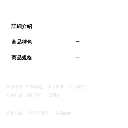
詳細介紹
點選前往觀看詳細介紹
商品特色
優質材質：晶格膜夜間高亮燈體
商品規格
防滑手柄：手柄優質防滑顆粒設計
一鍵控制：2種模式一鍵輕鬆切換
Ahoye LED交通指揮棒 電池款 閃爍
掛繩設計：可纏繞手上攜帶更方便
+長亮兩段式
電池供電：2顆一號電池快速供電
商品型號：p01_05243075
3C與周邊
家用電器
美妝保養
生活雜貨
主要材質：ABS
商品尺寸：40*5*5cm
衣包鞋錶
運動戶外
日用品
商品重量(g)：150
產地名稱：中國大陸
代理商：亞桓有限公司
我們的優勢
品牌介紹
交易條件