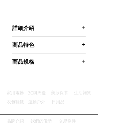
詳細介紹
點選前往觀看詳細介紹
商品特色
優質材質：外殼採優質不鏽鋼材質
商品規格
隨拉隨用：滿足2.8米空間使用
防脫防滑：防滑鎖設計牢牢固定
Ahoye 免鑽孔安裝伸縮曬衣繩
節省空間：體積小巧便利不佔空間
2.8M-尼龍繩 晾衣繩
安裝便利：打空/免打孔皆可安裝
商品型號：p01_05243040
3C與周邊
家用電器
美妝保養
生活雜貨
主要材質：不鏽鋼, 尼龍繩
商品尺寸：10*10*6cm
衣包鞋錶
運動戶外
日用品
商品重量(g)：250
產地名稱：中國大陸
代理商：亞桓有限公司
我們的優勢
品牌介紹
交易條件