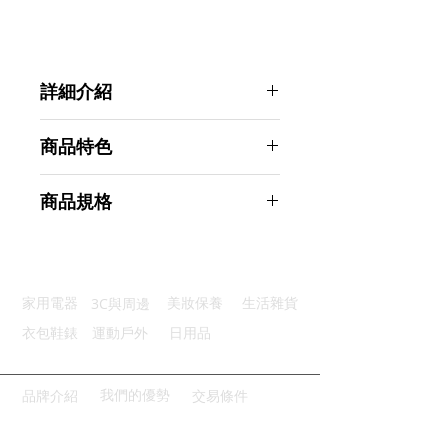
詳細介紹
點選前往觀看詳細介紹
商品特色
高效除臭：驅除惡臭散發清新香味
商品規格
自動清潔：沖水自動釋放清潔泡沫
不傷釉面：凝膠成分溫和不傷馬桶
Ahoye 馬桶芳香清潔凝膠 薰衣草 4
小巧耐用：一支可使用約49天
入組
一目了然：貼心卡尺清楚標記用量
商品型號：p01_05243037
3C與周邊
家用電器
美妝保養
生活雜貨
主要材質：塑膠、芳香凝膠
商品尺寸：20*5*5cm
衣包鞋錶
運動戶外
日用品
商品重量(g)：70
產地名稱：中國大陸
代理商：亞桓有限公司
我們的優勢
品牌介紹
交易條件