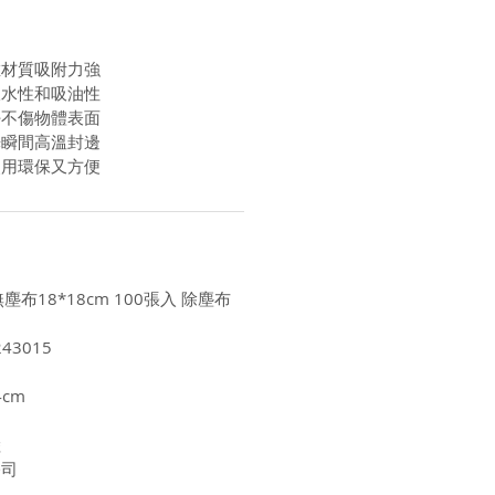
維材質吸附力強
吸水性和吸油性
好不傷物體表面
光瞬間高溫封邊
使用環保又方便
塵布18*18cm 100張入 除塵布
43015
4cm
陸
公司