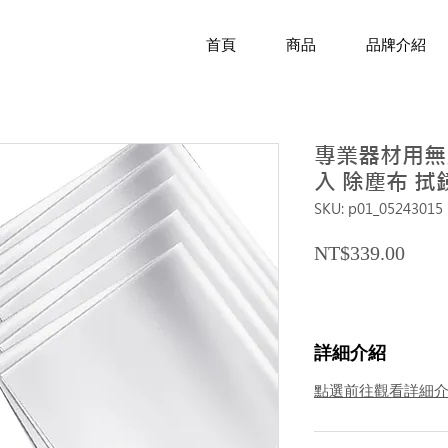
首頁
商品
品牌介紹
專業器材用無塵
入 除塵布 拭
SKU: p01_05243015
Price
NT$339.00
詳細介紹
點選前往觀看詳細