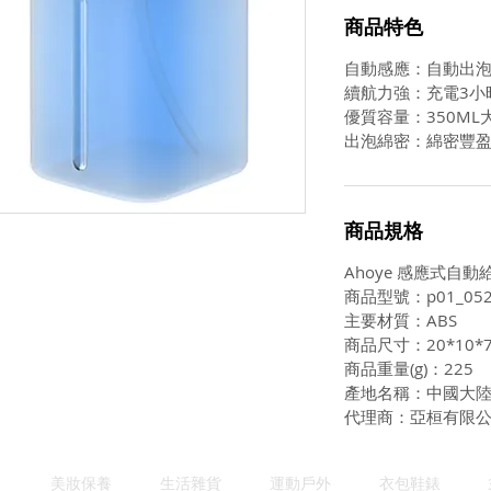
商品特色
自動感應：自動出
續航力強：充電3小
優質容量：350ML
出泡綿密：綿密豐
商品規格
Ahoye 感應式自動
商品型號：p01_052
主要材質：ABS
商品尺寸：20*10*7
商品重量(g)：225
產地名稱：中國大
代理商：亞桓有限
美妝保養
生活雜貨
運動戶外
衣包鞋錶