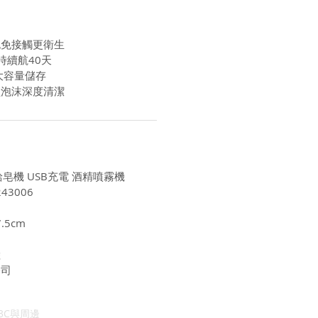
泡免接觸更衛生
時續航40天
大容量儲存
盈泡沫深度清潔
給皂機 USB充電 酒精噴霧機
43006
.5cm
陸
公司
3C與周邊