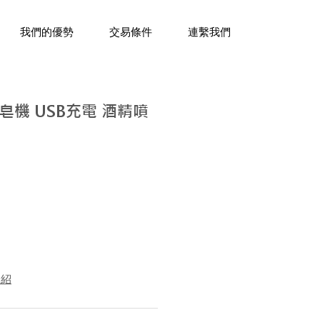
三十年經驗，企業禮贈品專家。
我們的優勢
交易條件
連繫我們
機 USB充電 酒精噴
介紹