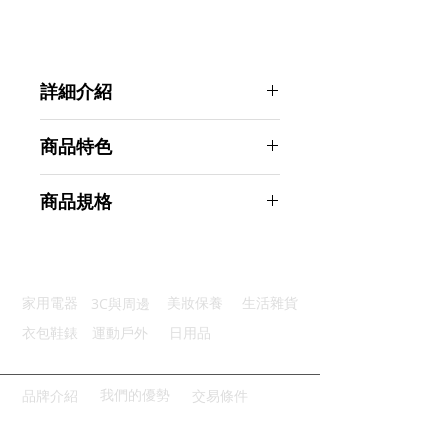
詳細介紹
點選前往觀看詳細介紹
商品特色
優質保存：不與內容物產生反應
商品規格
圓潤瓶口：瓶口細心打磨圓弧處理
優質密封：螺旋式瓶口設計不漏水
Ahoye 茶色玻璃噴霧瓶 500mL 2入
防滑瓶底：螺紋加厚設計不易滑落
組 噴瓶 分裝瓶
超細水霧：優質噴頭噴霧細膩
商品型號：p01_05243004
3C與周邊
家用電器
美妝保養
生活雜貨
主要材質：玻璃瓶身, 塑料噴頭
商品尺寸：23*7.5*7.5cm
衣包鞋錶
運動戶外
日用品
商品重量(g)：270
產地名稱：中國大陸
代理商：亞桓有限公司
我們的優勢
品牌介紹
交易條件