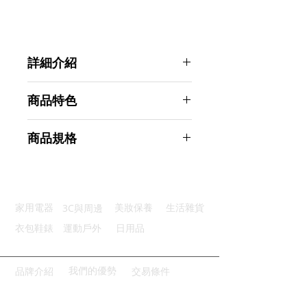
詳細介紹
點選前往觀看詳細介紹
商品特色
優良材質：優質ABS＋PC材質
商品規格
省時省力：單手按壓即可擠出泡沫
優質容量：380ML大容量儲存
Ahoye 按壓自動給皂菜瓜布架 廚房
便利補充：透明大口徑盒體好補充
收納
輕鬆瀝水：瀝水收納設計方便清潔
商品型號：p01_05243000
3C與周邊
家用電器
美妝保養
生活雜貨
主要材質：塑膠
商品尺寸：14.5*11.5*10cm
衣包鞋錶
運動戶外
日用品
商品重量(g)：160
產地名稱：中國大陸
代理商：亞桓有限公司
我們的優勢
品牌介紹
交易條件