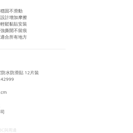
滑穩固不滑動
凸設計增加摩擦
膠輕鬆黏貼安裝
性強撕開不留痕
觀適合所有地方
室防水防滑貼 12片裝
42999
2cm
陸
公司
3C與周邊