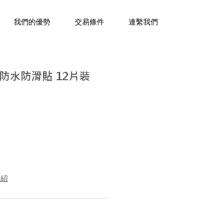
三十年經驗，企業禮贈品專家。
我們的優勢
交易條件
連繫我們
防水防滑貼 12片裝
介紹