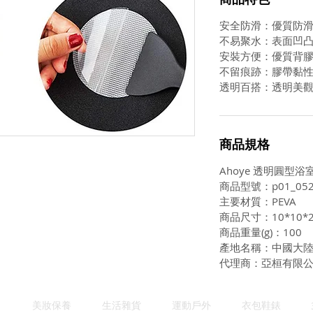
安全防滑：優質防
不易聚水：表面凹
安裝方便：優質背
不留痕跡：膠帶黏
透明百搭：透明美
商品規格
Ahoye 透明圓型浴
商品型號：p01_052
主要材質：PEVA
商品尺寸：10*10*
商品重量(g)：100
產地名稱：中國大
代理商：亞桓有限
美妝保養
生活雜貨
運動戶外
衣包鞋錶