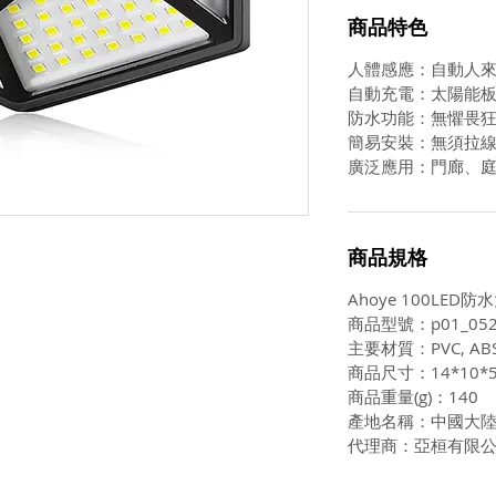
商品特色
人體感應：自動人
自動充電：太陽能
防水功能：無懼畏
簡易安裝：無須拉
廣泛應用：門廊、
商品規格
Ahoye 100LE
商品型號：p01_052
主要材質：PVC, AB
商品尺寸：14*10*5
商品重量(g)：140
產地名稱：中國大
代理商：亞桓有限