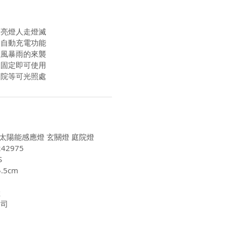
來亮燈人走燈滅
板自動充電功能
狂風暴雨的來襲
線固定即可使用
庭院等可光照處
D防水太陽能感應燈 玄關燈 庭院燈
42975
S
.5cm
陸
公司