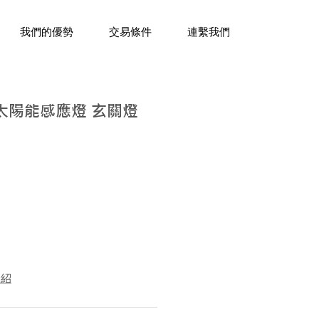
三十年經驗，企業禮贈品專家。
我們的優勢
交易條件
連繫我們
水太陽能感應燈 玄關燈
介紹