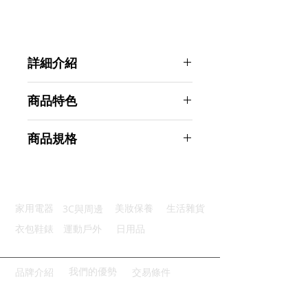
詳細介紹
點選前往觀看詳細介紹
商品特色
光滑圓潤：天然玉石手感溫潤舒適
商品規格
按摩穴位：疏通穴位血液暢通經絡
全身適用：功能性造型全身都適用
Ahoye 天然玉石刮痧板套裝 臉部按
手工打磨：匠人工藝精心手工打磨
摩棒
獨一無二：獨特的原生態玉石紋路
商品型號：p01_05242974
3C與周邊
家用電器
美妝保養
生活雜貨
主要材質：岫玉
商品尺寸：14*6*2cm
衣包鞋錶
運動戶外
日用品
商品重量(g)：110
產地名稱：中國大陸
代理商：亞桓有限公司
我們的優勢
品牌介紹
交易條件