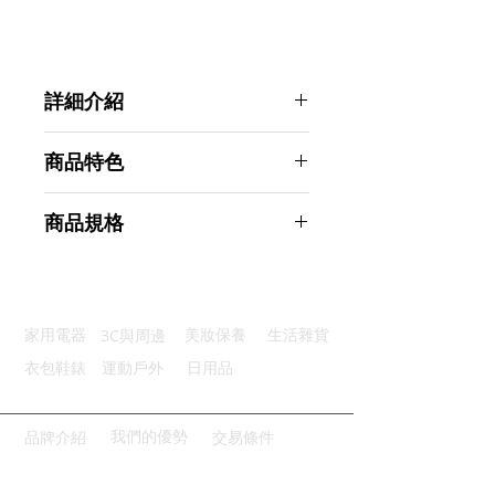
詳細介紹
點選前往觀看詳細介紹
商品特色
優質鏡片：光學玻璃鏡片色澤明亮
商品規格
超大目鏡：22MM大目鏡視野好
防滑調焦：防滑紋理單手快速調焦
Ahoye 40X60防水單筒望遠鏡 (附手
精準微調：旋升目鏡＋清晰度微調
機拍攝夾)
方便提拿：扣帶設計方便連接繩子
商品型號：p01_05242963
3C與周邊
家用電器
美妝保養
生活雜貨
主要材質：ABS
商品尺寸：16*6*5cm
衣包鞋錶
運動戶外
日用品
商品重量(g)：260
產地名稱：中國大陸
代理商：亞桓有限公司
我們的優勢
品牌介紹
交易條件