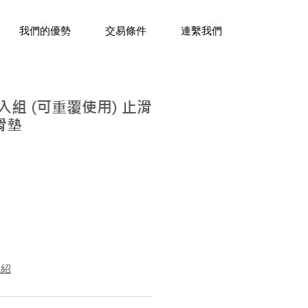
三十年經驗，企業禮贈品專家。
我們的優勢
交易條件
連繫我們
入組 (可重覆使用) 止滑
滑墊
介紹