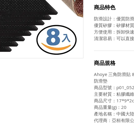
商品特色
防滑設計：優質防
優質矽膠：矽膠材
方便使用：拆卸快
清潔容易：可以直
商品規格
Ahoye 三角防滑貼
防滑墊
商品型號：p01_052
主要材質：粘膠纖
商品尺寸：17*9*2
商品重量(g)：20
產地名稱：中國大
代理商：亞桓有限