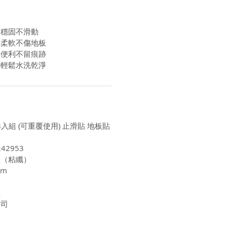
滑穩固不滑動
質柔軟不傷地板
速便利不留痕跡
接輕鬆水洗乾淨
 8入組 (可重覆使用) 止滑貼 地板貼
42953
維（粘纖）
cm
陸
公司