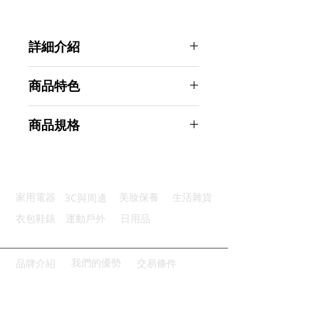
詳細介紹
點選前往觀看詳細介紹
商品特色
優質品質：防高溫阻燃PC材質
商品規格
定時延時：節能環保定時開關功能
語音控制：普通家電變智能語音化
Ahoye WiFi智慧型插座 2入組
遠程控制：出門在外也可輕鬆控制
商品型號：p01_05242937
安全保護：過溫過載自動斷開電源
主要材質：ABS
3C與周邊
家用電器
美妝保養
生活雜貨
商品尺寸：5.5*5.5*5.5cm
商品重量(g)：80
衣包鞋錶
運動戶外
日用品
產地名稱：中國大陸
代理商：亞桓有限公司
我們的優勢
品牌介紹
交易條件
請點擊或掃描QRCODE