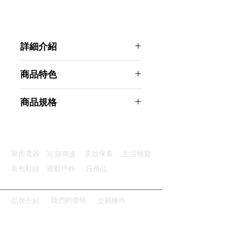
詳細介紹
點選前往觀看詳細介紹
商品特色
優質楠竹：天然竹子製成氣味清香
商品規格
感應觸摸：採鏡面感應式觸摸按鍵
精準測量：高精感應技術秤重準確
Ahoye 1g/5kg 竹面廚房料理秤 電子
多種單位：五種單位測量一鍵切換
秤 (非交易使用)
防滑底座：底部防滑墊穩固不滑動
商品型號：p01_05242935
3C與周邊
家用電器
美妝保養
生活雜貨
主要材質：ABS
商品尺寸：20*20*2cm
衣包鞋錶
運動戶外
日用品
商品重量(g)：240
產地名稱：中國大陸
代理商：亞桓有限公司
我們的優勢
品牌介紹
交易條件