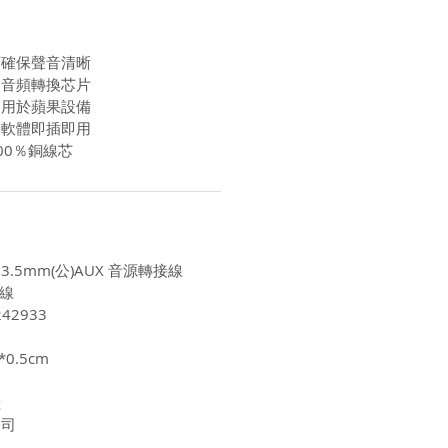
頭確保聲音清晰
級音頻轉換芯片
適用於蘋果設備
裝軟體即插即用
00％銅線芯
g 轉 3.5mm(公)AUX 音源轉接線
接線
42933
0.5cm
陸
公司