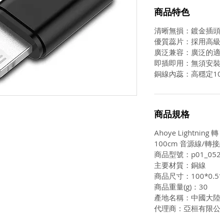
商品特色
清晰無損：鍍金​​插
優質蕊片：採用高
廣泛兼容：廣泛的
即插即用：無須安
銅線內蕊：高穩定1
商品規格
Ahoye Lightnin
100cm 音源線/轉
商品型號：p01_052
主要材質：銅線
商品尺寸：100*0.5*
商品重量(g)：30
產地名稱：中國大
代理商：亞桓有限