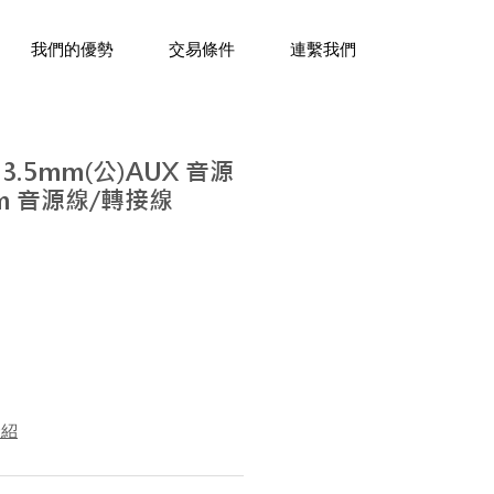
三十年經驗，企業禮贈品專家。
我們的優勢
交易條件
連繫我們
轉 3.5mm(公)AUX 音源
cm 音源線/轉接線
介紹