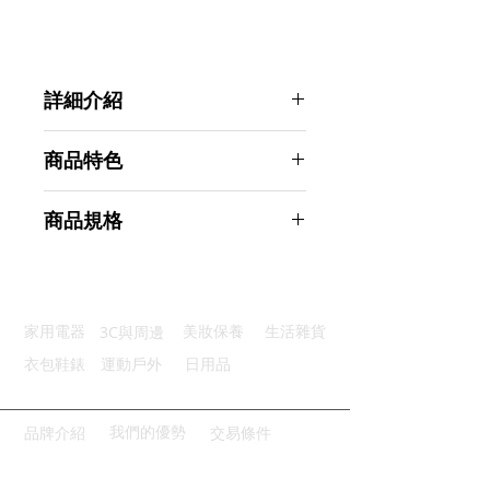
詳細介紹
點選前往觀看詳細介紹
商品特色
耐冷耐熱：耐瞬間溫差-30°~150°
商品規格
竹製壺蓋：不發霉、不生鏽很耐用
圓柱壺口：濾網檔雜質，斷水俐落
Ahoye 丹麥竹蓋胖身玻璃冷水壺
加厚玻璃：很堅固耐用，不易碎裂
1800mL
好握手把：一體式，持握好拿舒適
商品型號：p01_05242927
3C與周邊
家用電器
美妝保養
生活雜貨
主要材質：玻璃
商品尺寸：19*18*14cm
衣包鞋錶
運動戶外
日用品
商品重量(g)：610
產地名稱：中國大陸
代理商：亞桓有限公司
我們的優勢
品牌介紹
交易條件