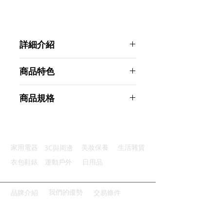
詳細介紹
點選前往觀看詳細介紹
商品特色
優質材質：安全環保ABS材質
商品規格
超強吸力：磁力分布均勻不易脫落
輕鬆刮水：採優質橡膠條經久耐用
Ahoye 四角磁吸式擦窗器 單層玻璃
安全防墜：安全防墜繩安心不掉落
玻璃清潔/玻璃刮刀
方便清洗：魔術貼扣方便拆卸清洗
商品型號：p01_05242916
3C與周邊
家用電器
美妝保養
生活雜貨
主要材質：ABS
商品尺寸：12*12*7cm
衣包鞋錶
運動戶外
日用品
商品重量(g)：450
產地名稱：中國大陸
代理商：亞桓有限公司
我們的優勢
品牌介紹
交易條件