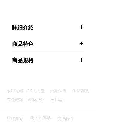
詳細介紹
點選前往觀看詳細介紹
商品特色
角度可調：270°旋轉任意調整角度
商品規格
精湛工藝：鋁合金高強度材質製造
兼容性高：4-13吋手機平板皆適用
Ahoye 頂級鋁合金平板支架 角度可
防磨設計：矽膠墊底防止設備磨傷
調 手機支架
保護電線：背部圓孔輕鬆放置電線
商品型號：p01_05242910
3C與周邊
家用電器
美妝保養
生活雜貨
主要材質：鋁合金
商品尺寸：14*14*11cm
衣包鞋錶
運動戶外
日用品
商品重量(g)：230
產地名稱：中國大陸
代理商：亞桓有限公司
我們的優勢
品牌介紹
交易條件