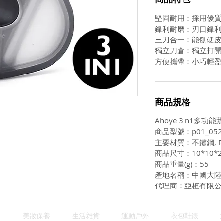
堅固耐用：採用優質
鋒利耐磨：刃口鋒
三刀合一：能刨硬皮
獨立刀倉：獨立打
方便攜帶：小巧輕
商品規格
Ahoye 3in1多
商品型號：p01_052
主要材質：不鏽鋼, P
商品尺寸：10*10*2
商品重量(g)：55
產地名稱：中國大
代理商：亞桓有限
美妝保養
生活雜貨
運動戶外
衣包鞋錶