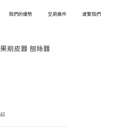
三十年經驗，企業禮贈品專家。
我們的優勢
交易條件
連繫我們
蔬果削皮器 刨絲器
介紹