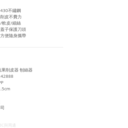
430不鏽鋼
利削皮不費力
/軟皮/細絲
開蓋子保護刀頭
盈方便隨身攜帶
功能蔬果削皮器 刨絲器
42888
P
.5cm
陸
公司
3C與周邊