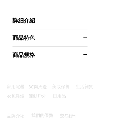
詳細介紹
點選前往觀看詳細介紹
商品特色
高清玻璃：採用優質光學儀表玻璃
商品規格
優質邊框：優質環保塑料一體成形
安靜無聲：無聲機蕊設計安靜靜音
Ahoye 25CM簡約掛鐘 時鐘
合金鐘針：精確不易打磨走時穩定
商品型號：p01_05242879
方便讀讀：簡潔大字顯示輕鬆讀數
主要材質：ABS
3C與周邊
家用電器
美妝保養
生活雜貨
商品尺寸：25.5*25.5*4cm
商品重量(g)：380
衣包鞋錶
運動戶外
日用品
產地名稱：中國大陸
代理商：亞桓有限公司
我們的優勢
品牌介紹
交易條件
請點擊或掃描QRCODE