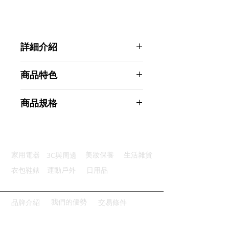
詳細介紹
點選前往觀看詳細介紹
商品特色
安全材質：優質食品級PP材質
商品規格
自由調節：兩種力度可以調節
乳房按摩：矽膠按摩護墊柔軟舒適
Ahoye 手動式柔軟服貼吸乳器 奶瓶
輕鬆省力：符合人體工學易握手柄
商品型號：p01_05242873
清潔便利：5CM寬口瓶方便清潔
主要材質：食用級矽膠, ABS
3C與周邊
家用電器
美妝保養
生活雜貨
商品尺寸：20*18*8cm
商品重量(g)：180
衣包鞋錶
運動戶外
日用品
產地名稱：中國大陸
代理商：亞桓有限公司
我們的優勢
品牌介紹
交易條件