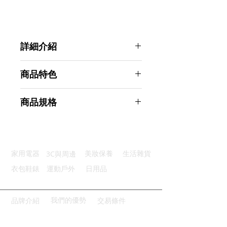
詳細介紹
點選前往觀看詳細介紹
商品特色
無須佈線：無線設計輕鬆安裝使用
商品規格
保護安全：前鏡頭設計可監控門外
高清夜視：6顆夜視燈可專業補光
Ahoye Wifi遠端視訊監控無線門鈴
移動偵測：門前停留五秒手機通知
對講機
多人連線：支持多台設備同時觀看
商品型號：p01_05242868
3C與周邊
家用電器
美妝保養
生活雜貨
主要材質：ABS
商品尺寸：14.5*7*3cm
衣包鞋錶
運動戶外
日用品
商品重量(g)：160
產地名稱：中國大陸
代理商：亞桓有限公司
我們的優勢
品牌介紹
交易條件