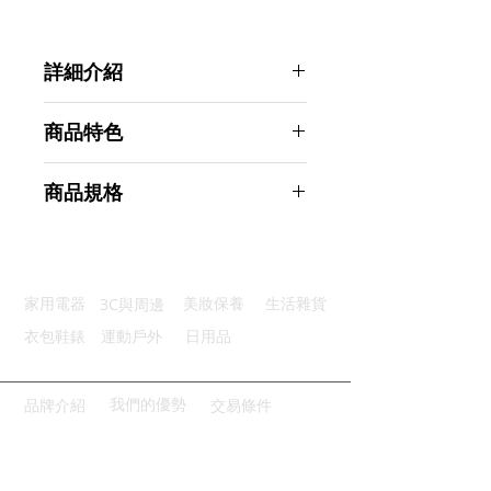
詳細介紹
點選前往觀看詳細介紹
商品特色
舒適按摩：深度柔捏推拿熱敷按摩
商品規格
貼合頸部：人體工學貼合頸部設計
清爽透氣：使用三層透氣舒適網布
Ahoye 擬真指壓8頭按摩枕頭
低噪無擾：優質馬達大功率噪音小
商品型號：p01_05242867
廣泛使用：附車充裝置可車載使用
主要材質：ABS
3C與周邊
家用電器
美妝保養
生活雜貨
商品尺寸：32.5*19*11cm
商品重量(g)：1100
衣包鞋錶
運動戶外
日用品
產地名稱：中國大陸
代理商：亞桓有限公司
我們的優勢
品牌介紹
交易條件
請點擊或掃描QRCODE