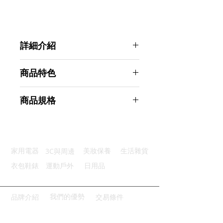
詳細介紹
點選前往觀看詳細介紹
商品特色
輕薄便攜：三折疊式設計超薄輕盈
商品規格
拉絲工藝：觸感舒適不留油污指紋
持久續航：可充電式待機時間超長
Ahoye 觸控面板無線折疊鍵盤
手感舒適：剪刀腳結構按鍵回彈好
商品型號：p01_05242860
全面兼容：與市面上多種系統兼容
主要材質：ABS
3C與周邊
家用電器
美妝保養
生活雜貨
商品尺寸：15*10*2cm
商品重量(g)：300
衣包鞋錶
運動戶外
日用品
產地名稱：中國大陸
代理商：亞桓有限公司
我們的優勢
品牌介紹
交易條件