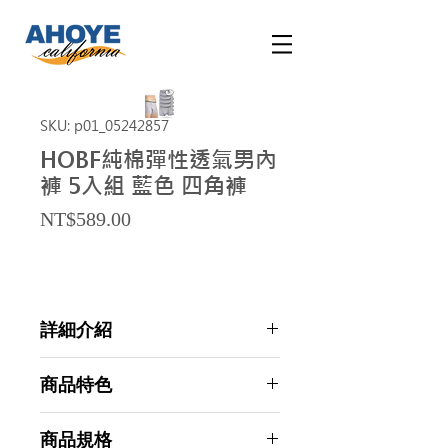
SKU: p01_05242857
HOBF純棉彈性透氣男內
褲 5入組 藍色 四角褲
Price
NT$589.00
詳細介紹
點選前往觀看詳細介紹
商品特色
吸濕排汗：迅速蒸發水氣保持舒爽
商品規格
舒適無痕：加寬條紋減壓無痕腰帶