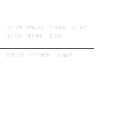
3D剪裁：U凸設計空間大而舒適
Ahoye HOBF純棉彈性透氣男內褲 5
防捲褲角：無約束感的防捲邊褲腳
入組 藍色 四角褲
環保健康：活性印染工藝不易會色
商品型號：p01_05242857
3C與周邊
家用電器
美妝保養
生活雜貨
主要材質：純棉
商品尺寸：34*24*0.3cm
衣包鞋錶
運動戶外
日用品
商品重量(g)：60
產地名稱：中國大陸
代理商：亞桓有限公司
我們的優勢
品牌介紹
交易條件
請點擊或掃描QRCODE
立即與我們線上洽談