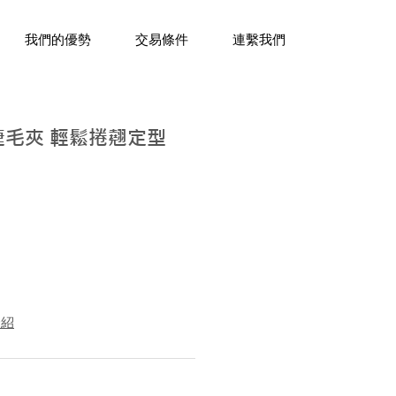
三十年經驗，企業禮贈品專家。
我們的優勢
交易條件
連繫我們
睫毛夾 輕鬆捲翹定型
介紹