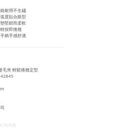
鍍鉻耐用不生鏽
曲弧度貼合眼型
膠墊堅韌而柔軟
簧輕按即捲翹
膠手柄手感舒適
感睫毛夾 輕鬆捲翹定型
42845
cm
陸
公司
3C與周邊