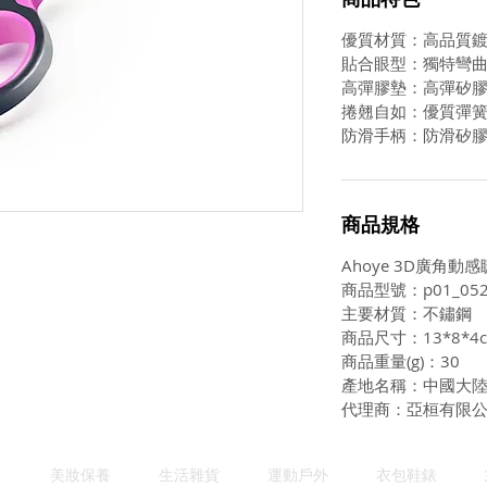
優質材質：高品質
貼合眼型：獨特彎
高彈膠墊：高彈矽
捲翹自如：優質彈
防滑手柄：防滑矽
商品規格
Ahoye 3D廣角動
商品型號：p01_052
主要材質：不鏽鋼
商品尺寸：13*8*4
商品重量(g)：30
產地名稱：中國大
代理商：亞桓有限
美妝保養
生活雜貨
運動戶外
衣包鞋錶