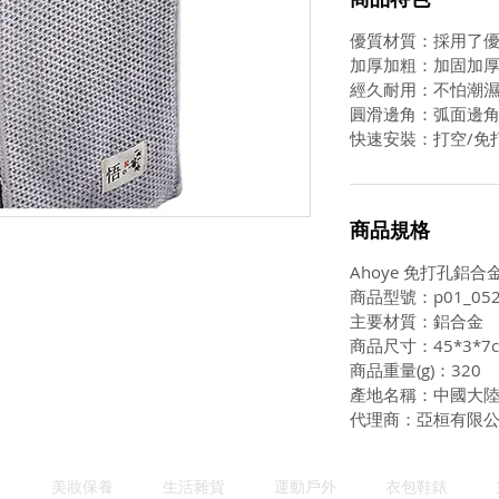
優質材質：採用了
加厚加粗：加固加
經久耐用：不怕潮
圓滑邊角：弧面邊
快速安裝：打空/免
商品規格
Ahoye 免打孔鋁合
商品型號：p01_052
主要材質：鋁合金
商品尺寸：45*3*7
商品重量(g)：320
產地名稱：中國大
代理商：亞桓有限
美妝保養
生活雜貨
運動戶外
衣包鞋錶