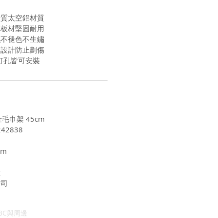
優質太空鋁材質
厚板材堅固耐用
濕不褪色不生鏽
角設計防止劃傷
打孔皆可安裝
金毛巾架 45cm
42838
cm
陸
公司
3C與周邊