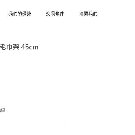
三十年經驗，企業禮贈品專家。
我們的優勢
交易條件
連繫我們
巾架 45cm
介紹