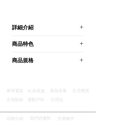
詳細介紹
點選前往觀看詳細介紹
商品特色
優質燈珠：採用優質高亮T6燈珠
商品規格
彈性舒適：彈性燈帶可以隨意調節
電力充足：附鋰電池可充電式設計
Ahoye T6強光可調焦防水頭燈 含電
三檔調光：三種光源模式伸縮變焦
池+充電器
多功使用：頭燈可拆卸多功能使用
商品型號：p01_05242837
3C與周邊
家用電器
美妝保養
生活雜貨
主要材質：鋁合金
商品尺寸：12*11.5*10cm
衣包鞋錶
運動戶外
日用品
商品重量(g)：210
產地名稱：中國大陸
代理商：亞桓有限公司
我們的優勢
品牌介紹
交易條件