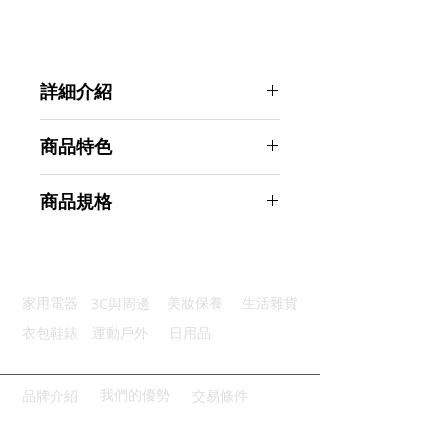
詳細介紹
點選前往觀看詳細介紹
商品特色
優質面料：舒適純棉面料高支高密
商品規格
環保健康：活性印染工藝不會掉色
堅固耐用：內縫收邊設計針腳細密
Ahoye 1800針細纖柔膚枕頭套 2入
方便拆洗：信封式枕套清洗更方便
組 雙刷抗皺 灰色
商品型號：p01_05242829
3C與周邊
家用電器
美妝保養
生活雜貨
主要材質：純棉
商品尺寸：74*48*0.5cm
衣包鞋錶
運動戶外
日用品
商品重量(g)：100
產地名稱：中國大陸
代理商：亞桓有限公司
我們的優勢
品牌介紹
交易條件