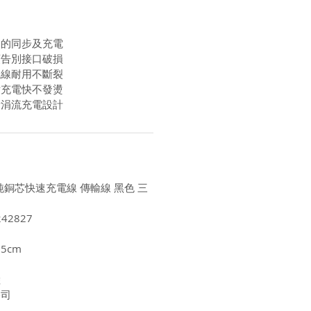
速的同步及充電
頭告別接口破損
織線耐用不斷裂
片充電快不發燙
新涓流充電設計
USB 純銅芯快速充電線 傳輸線 黑色 三
42827
.5cm
陸
公司