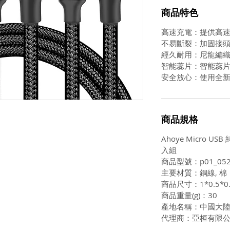
商品特色
高速充電：提供高
不易斷裂：加固接
經久耐用：尼龍編
智能蕊片：智能蕊
安全放心：使用全
商品規格
Ahoye Micro 
入組
商品型號：p01_052
主要材質：銅線, 棉
商品尺寸：1*0.5*0
商品重量(g)：30
產地名稱：中國大
代理商：亞桓有限