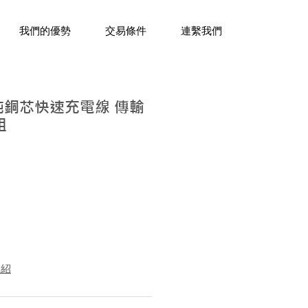
三十年經驗，企業禮贈品專家。
我們的優勢
交易條件
連繫我們
B 純銅芯快速充電線 傳輸
組
介紹