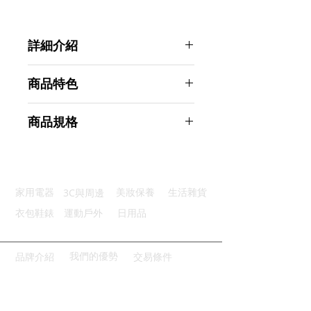
詳細介紹
點選前往觀看詳細介紹
商品特色
透氣面料：採用了低彈絲網眼布料
商品規格
高度反光：高光反射功能安全防護
立體剪裁：符合人體工學線條流暢
Ahoye 專業級安全反光背心
貼心方便：多個不同功能性的口袋
商品型號：p01_05242819
堅固耐用：精緻車工滑順堅固拉鍊
主要材質：經片布
3C與周邊
家用電器
美妝保養
生活雜貨
商品尺寸：68*60*0.5cm
商品重量(g)：160
衣包鞋錶
運動戶外
日用品
產地名稱：中國大陸
代理商：亞桓有限公司
我們的優勢
品牌介紹
交易條件
請點擊或掃描QRCODE